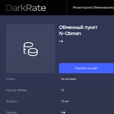
Мониторинг
Обменники
Ко
Обменный пункт
N-Obmen
4
Перейти на сайт
Статус
Не активен
Курсов обмена
13
Возраст
13 лет
Рейтинг
4