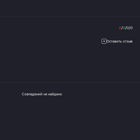
0
/
0
/
0
/
0
Оставить отзыв
Совпадений не найдено