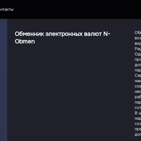
нтакты
Обменник электронных валют N-
Об
во
Obmen
вид
Pay
Од
пр
до
па
Се
на
со
не
ра
па
со
В 
на
со
пр
до