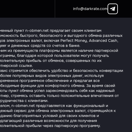
info@darkrate.com
менный пункт n-obmen.net предлагает своим клиентам
зможность быстрого, безопасного и выгодного обмена различных
ов электронных валют, включая Perfect Money, Advanced Cash,
eer и денежных средств со счетов в банке.
ним из преимуществ платформы является наличие партнерской
ограммы, благодаря которой пользователи могут получать
полнительную прибыль от обменов, совершенных по их
ртнерской ссылке.
рвис стремится обеспечить удобство и безопасность конвертации
иболее популярных видов электронных денег, используя
временное программное обеспечение и предлагая все
обходимые функции для комфортного обмена. За время своей
боты пункт обмена успел зарекомендовать себя как надежный
ртнер, стремясь оставить только положительные впечатления от
трудничества с клиентами.
целом, n-obmen.net представляется как функциональный и
дежный сервис для обмена электронных валют, стремящийся к
зданию благоприятных условий для своих клиентов и
едлагающий различные возможности для получения
полнительной прибыли через партнерскую программу.