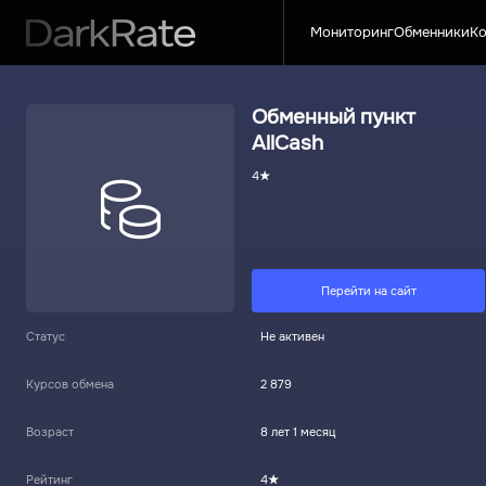
Мониторинг
Обменники
Ко
Обменный пункт
AllCash
4
Перейти на сайт
Статус
Не активен
Курсов обмена
2 879
Возраст
8 лет 1 месяц
Рейтинг
4