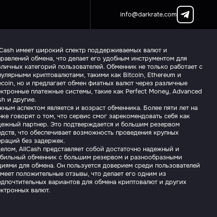
info@darkrate.com
l.Cash имеет широкий спектр поддерживаемых валют и
правлений обмена, что делает его удобным инструментом для
зличных категорий пользователей. Обменник не только работает с
улярными криптовалютами, такими как Bitcoin, Ethereum и
ecoin, но и предлагает обмен фиатных валют через различные
ектронные платежные системы, такие как Perfect Money, Advanced
h и другие.
ным аспектом является и возраст обменника. Более пяти лет на
ке говорят о том, что сервис смог зарекомендовать себя как
дежный партнер. Это подтверждается и большим резервом
едств, что обеспечивает возможность проведения крупных
ераций без задержек.
целом, AllCash представляет собой достаточно надежный и
абильный обменник с большим резервом и разнообразными
циями для обмена. Он пользуется доверием среди пользователей
имеет положительные отзывы, что делает его одним из
едпочтительных вариантов для обмена криптовалют и других
ектронных валют.