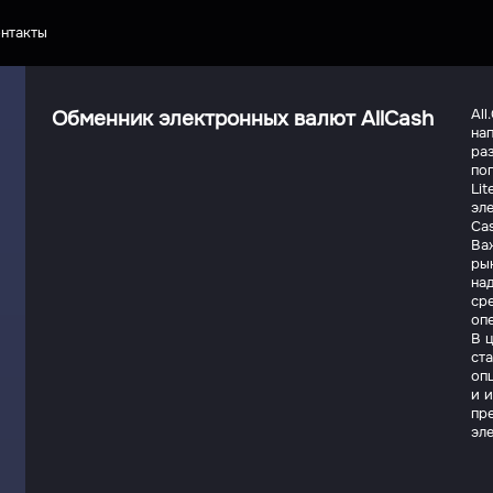
нтакты
Обменник электронных валют AllCash
Al
на
ра
поп
Lit
эл
Cas
Важ
рын
на
ср
оп
В 
ст
оп
и 
пр
эл