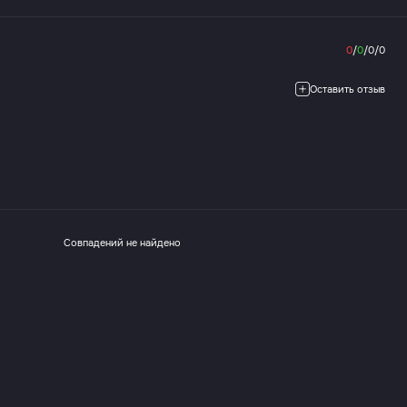
0
/
0
/
0
/
0
Оставить отзыв
Совпадений не найдено