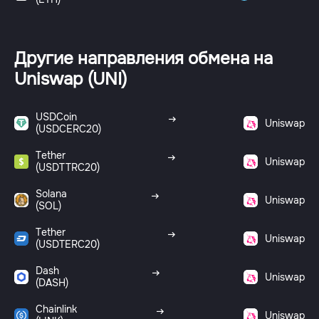
Другие направления обмена на
Uniswap (UNI)
USDCoin
Uniswap
(USDCERC20)
Tether
Uniswap
(USDTTRC20)
Solana
Uniswap
(SOL)
Tether
Uniswap
(USDTERC20)
Dash
Uniswap
(DASH)
Chainlink
Uniswap