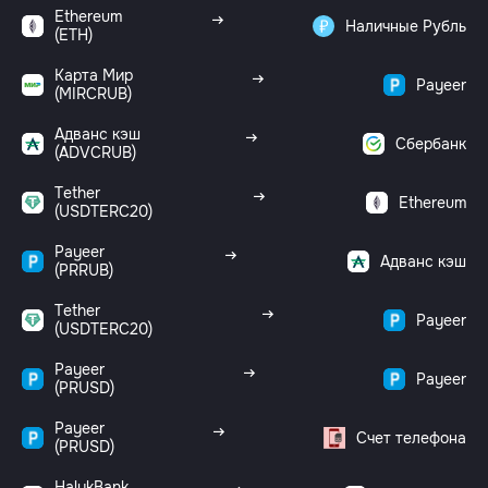
Ethereum
Наличные Рубль
(ETH)
Карта Мир
Payeer
(MIRCRUB)
Адванс кэш
Сбербанк
(ADVCRUB)
Tether
Ethereum
(USDTERC20)
Payeer
Адванс кэш
(PRRUB)
Tether
Payeer
(USDTERC20)
Payeer
Payeer
(PRUSD)
Payeer
Счет телефона
(PRUSD)
HalykBank