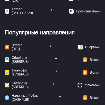
(LTC)
Tether
Промсвязьбанк
(USDTTRC20)
Популярные направления
Bitcoin
Сбербанк
(BTC)
Сбербанк
Bitcoin
(SBERRUB)
Тинькофф
Bitcoin
(TCSBRUB)
Сбербанк
Монобанк
(SBERRUB)
Наличные Рубль
Bitcoin
(CASHRUB)