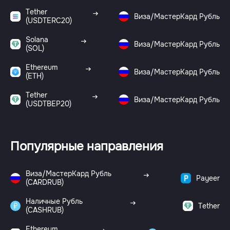
Tether
Виза/МастерКард Рубль
(USDTERC20)
Solana
Виза/МастерКард Рубль
(SOL)
Ethereum
Виза/МастерКард Рубль
(ETH)
Tether
Виза/МастерКард Рубль
(USDTBEP20)
Популярные направления
Виза/МастерКард Рубль
Payeer
(CARDRUB)
Наличные Рубль
Tether
(CASHRUB)
Ethereum