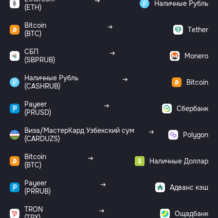
Наличные Рубль
(ETH)
Bitcoin
Tether
(BTC)
СБП
Monero
(SBPRUB)
Наличные Рубль
Bitcoin
(CASHRUB)
Payeer
Сбербанк
(PRUSD)
Виза/МастерКард Узбекский сум
Polygon
(CARDUZS)
Bitcoin
Наличные Доллар
(BTC)
Payeer
Адванс кэш
(PRRUB)
TRON
Ощадбанк
(TRX)