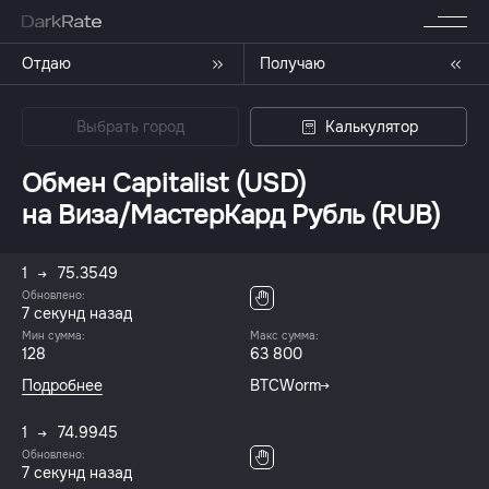
Отдаю
Получаю
Выбрать город
Калькулятор
Обмен Capitalist (USD)
на Виза/МастерКард Рубль (RUB)
1
75.3549
Обновлено:
7 секунд назад
Мин сумма:
Макс сумма:
128
63 800
Подробнее
BTCWorm
1
74.9945
Обновлено:
7 секунд назад