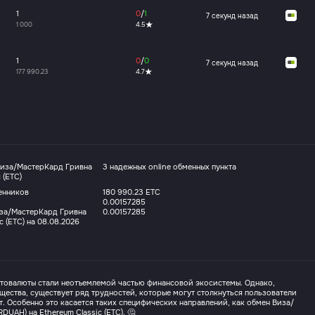
1
0
/
1
7 секунд назад
1 000
4.5
1
0
/
0
7 секунд назад
177 990.23
4.7
Виза/МастерКард Гривна
3 надежных online обменных пункта
 (ETC)
енников
180 990.23 ETC
0.00157285
за/МастерКард Гривна
0.00157285
c (ETC) на 08.08.2026
птовалюты стали неотъемлемой частью финансовой экосистемы. Однако,
щества, существует ряд трудностей, которые могут столкнуться пользователи
. Особенно это касается таких специфических направлений, как обмен Виза/
UAH) на Ethereum Classic (ETC). 🤔