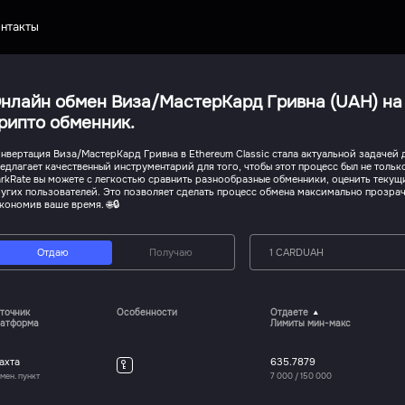
нтакты
нлайн обмен Виза/МастерКард Гривна (UAH) на E
рипто обменник.
нвертация Виза/МастерКард Гривна в Ethereum Classic стала актуальной задачей 
едлагает качественный инструментарий для того, чтобы этот процесс был не толь
rkRate вы можете с легкостью сравнить разнообразные обменники, оценить текущ
угих пользователей. Это позволяет сделать процесс обмена максимально прозр
кономив ваше время. 🌐🔒
Отдаю
Получаю
1 CARDUAH
точник
Особенности
Отдаете
атформа
Лимиты мин-макс
ахта
635.7879
мен. пункт
7 000
/
150 000