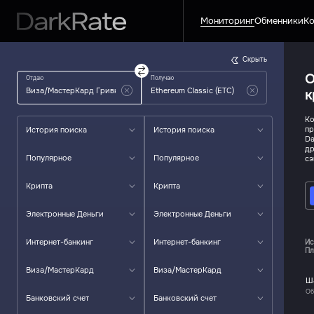
Мониторинг
Обменники
Ко
Скрыть
О
Отдаю
Получаю
к
Ко
пр
История поиска
История поиска
Da
др
Популярное
Популярное
сэ
Крипта
Крипта
Электронные Деньги
Электронные Деньги
Интернет-банкинг
Интернет-банкинг
Ис
Пл
Виза/МастерКард
Виза/МастерКард
Ш
Об
Банковский счет
Банковский счет