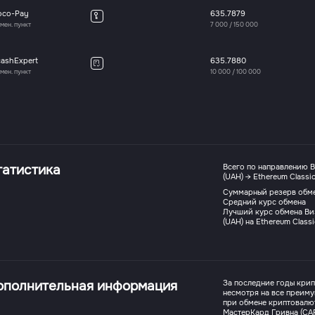
oco-Pay
635.7879
мен. пункт
7 000
/
150 000
cashExpert
635.7880
мен. пункт
10 000
/
100 000
татистика
Всего по направлению 
(UAH) → Ethereum Classic
Суммарный резерв обм
Средний курс обмена
Лучший курс обмена Ви
(UAH) на Ethereum Classi
ополнительная информация
За последние годы кри
несмотря на все преиму
при обмене криптовалют
МастерКард Гривна (CARD