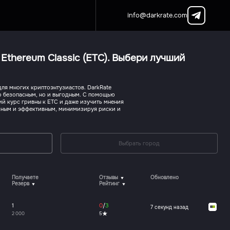
info@darkrate.com
thereum Classic (ETC). Выбери лучший
для многих криптоэнтузиастов. DarkRate
ко безопасным, но и выгодным. С помощью
ий курс гривны к ETC и даже изучить мнения
ачным и эффективным, минимизируя риски и
Выбрать город
Получаете
Отзывы
Обновлено
Резерв
Рейтинг
1
0
/
3
7 секунд назад
2 000
5