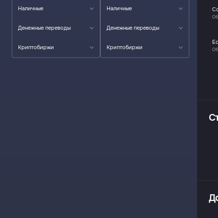
Наличные
Наличные
C
Об
Денежные переводы
Денежные переводы
E
Криптобиржи
Криптобиржи
Об
С
Д