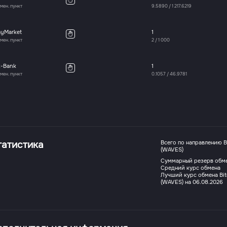
мен. пункт
9.5890
/
1 217.6219
ayMarket
1
мен. пункт
2
/
1 000
x-Bank
1
мен. пункт
0.1057
/
46.9781
татистика
Всего по направлению B
(WAVES)
Суммарный резерв обм
Средний курс обмена
Лучший курс обмена Bit
(WAVES) на 06.08.2026