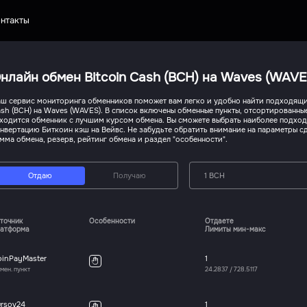
нтакты
нлайн обмен Bitcoin Cash (BCH) на Waves (WAVE
ш сервис мониторинга обменников поможет вам легко и удобно найти подходящий
sh (BCH) на Waves (WAVES). В список включены обменные пункты, отсортированные
ходится обменник с лучшим курсом обмена. Вы сможете выбрать наиболее подхо
нвертацию Биткоин кэш на Вейвс. Не забудьте обратить внимание на параметры с
мма обмена, резерв, рейтинг обмена и раздел "особенности".
Отдаю
Получаю
1 BCH
точник
Особенности
Отдаете
атформа
Лимиты мин-макс
oinPayMaster
1
мен. пункт
24.2837
/
728.5117
ursov24
1