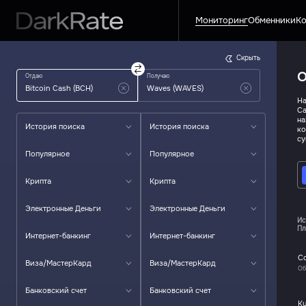
Мониторинг
Обменники
Ко
Скрыть
О
Отдаю
Получаю
На
Ca
на
История поиска
История поиска
ко
су
Популярное
Популярное
Крипта
Крипта
Электронные Деньги
Электронные Деньги
Ис
Пл
Интернет-банкинг
Интернет-банкинг
C
Виза/МастерКард
Виза/МастерКард
Об
Банковский счет
Банковский счет
K