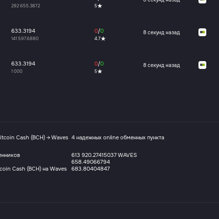
292 655.3872
5
633.3194
0
/
0
8 секунд назад
141 597.6880
4.7
633.3194
0
/
0
8 секунд назад
1 000
5
itcoin Cash (BCH) → Waves
4 надежных online обменных пункта
енников
613 920.27415037 WAVES
658.49066794
coin Cash (BCH) на Waves
683.80404847