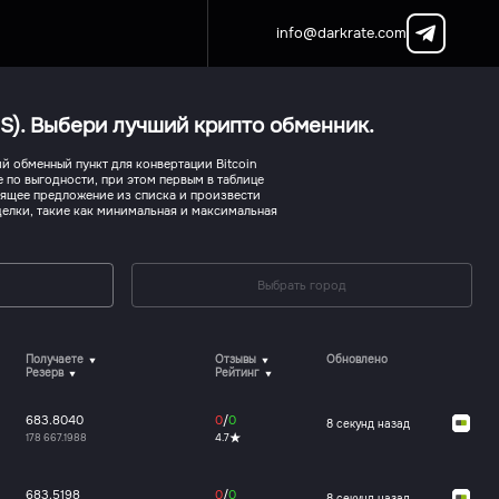
info@darkrate.com
S). Выбери лучший крипто обменник.
 обменный пункт для конвертации Bitcoin
 по выгодности, при этом первым в таблице
дящее предложение из списка и произвести
делки, такие как минимальная и максимальная
Выбрать город
Получаете
Отзывы
Обновлено
Резерв
Рейтинг
683.8040
0
/
0
8 секунд назад
178 667.1988
4.7
683.5198
0
/
0
8 секунд назад